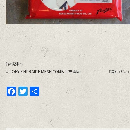
前の記事へ
«
LONY ENTRAIDE MESH COMB 発売開始
『濡れパン』
GR
F
T
共
a
w
有
c
itt
e
er
b