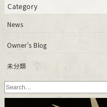
o
Category
o
k
News
Owner's Blog
未分類