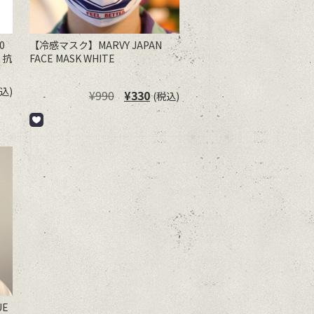
0
【冷感マスク】MARVY JAPAN
 抗
FACE MASK WHITE
元
現
込)
¥
990
¥
330
(税込)
の
在
価
の
格
価
こ
は
格
の
¥990
は
商
で
¥330
品
し
で
に
た。
す。
は
複
数
の
バ
リ
エ
ー
シ
ョ
ン
が
あ
UE
り