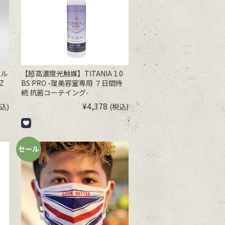
ナル
【超高濃度光触媒】TITANIA 1.0
Z
BS PRO -理美容室専用 ７日間持
続 抗菌コーテイング-
¥
4,378
込)
(税込)
セール