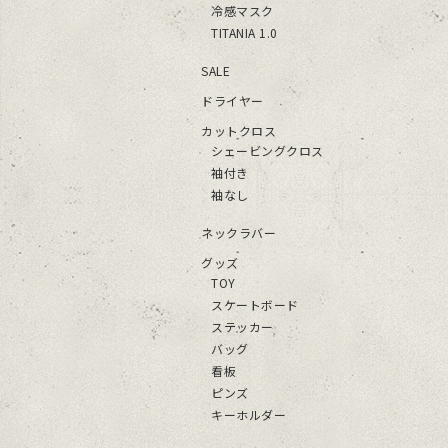
冷感マスク
TITANIA 1.0
SALE
ドライヤー
カットクロス
シェービングクロス
袖付き
袖なし
ネックラバー
グッズ
TOY
スケートボード
ステッカー
バッグ
看板
ピンズ
キーホルダー