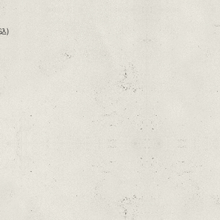
ま
す。
オ
プ
シ
込)
ョ
ン
は
商
品
ペ
30
ー
ジ
。
か
ら
選
択
で
き
ま
す