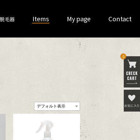
Items
My page
Contact
O 脱毛器
0