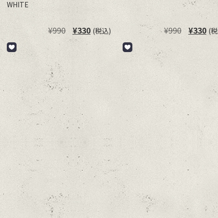
WHITE
元
現
元
現
¥
990
¥
330
¥
990
¥
330
(税込)
(税
の
在
の
在
価
の
価
の
格
価
格
価
は
格
は
格
¥990
は
¥990
は
で
¥330
で
¥3
し
で
し
で
た。
す。
た。
す