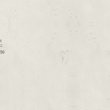
l
個に
550
 コ
ガニ