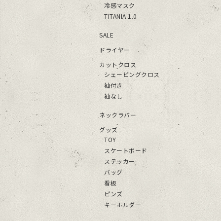
冷感マスク
TITANIA 1.0
SALE
ドライヤー
カットクロス
シェービングクロス
袖付き
袖なし
ネックラバー
グッズ
TOY
スケートボード
ステッカー
バッグ
看板
ピンズ
キーホルダー