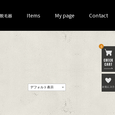
Items
My page
Contact
O 脱毛器
0