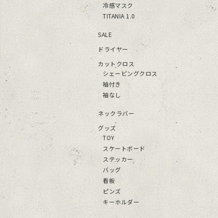
冷感マスク
TITANIA 1.0
SALE
ドライヤー
カットクロス
シェービングクロス
袖付き
袖なし
ネックラバー
グッズ
TOY
スケートボード
ステッカー
バッグ
看板
ピンズ
キーホルダー