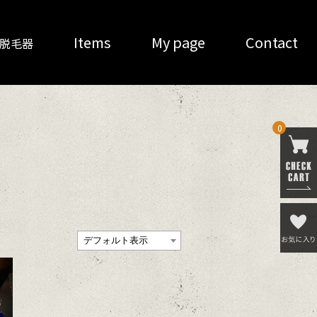
Items
My page
Contact
O 脱毛器
0