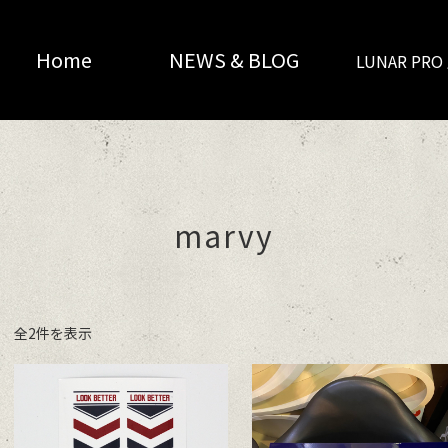
Home
NEWS & BLOG
LUNAR PR
marvy
全2件を表示