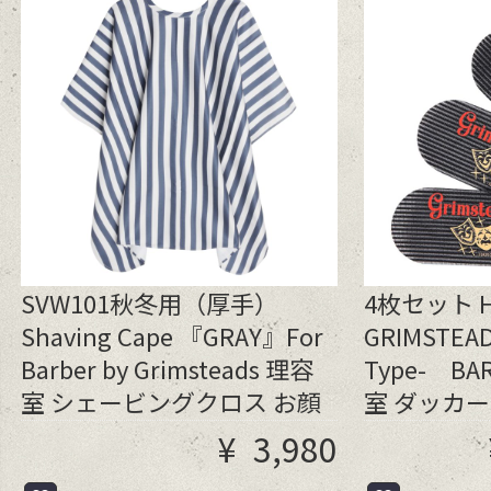
SVW101秋冬用（厚手）
4枚セット HA
Shaving Cape 『GRAY』For
GRIMSTEAD
Barber by Grimsteads 理容
Type- B
室 シェービングクロス お顔
室 ダッカ
剃り
¥
3,980