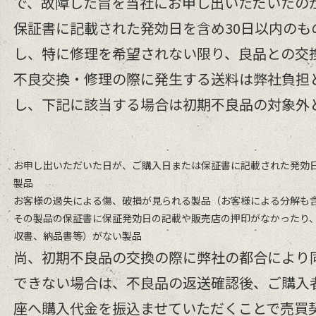
で、故障した旨を当社にお申し出いただいたの
保証書に記載された発効日を含め
30
日以内のも
し、特に修理を希望されない限り、良品との交
不良交換・修理の際に発生する送料は弊社負担と
し、下記に該当する場合は初期不良品の対象外
お申し出いただいた日が、ご購入日または保証書に記載された発効
製品
お客様の過失による傷、破損が見られる製品（お客様による分解も
その製品の保証書に保証発効日の記載や販売店の押印がなかったり
収書、納品書等）がない製品
尚、初期不良品の交換の際に弊社の都合により
できない場合は、不良品の返送確認後、ご購入
座へ購入代金を振込ませていただくことで売買