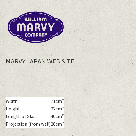
MARVY JAPAN WEB SITE
Width
71cm”
Height
22cm”
Length of Glass
40cm”
Projection (from wall)
28cm”