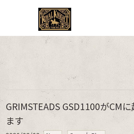
MENU
GRIMSTEADS GSD1100がC
ます