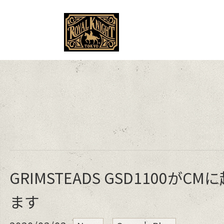
MENU
GRIMSTEADS GSD1100がC
ます